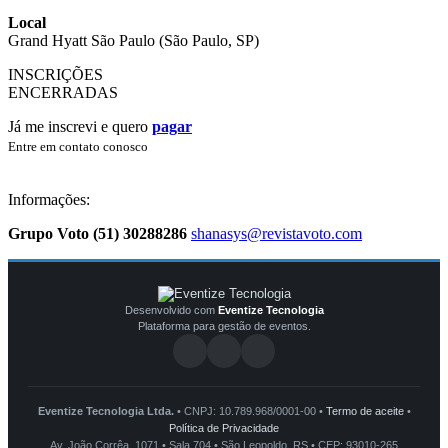
Local
Grand Hyatt São Paulo (São Paulo, SP)
INSCRIÇÕES
ENCERRADAS
Já me inscrevi e quero
pagar
Entre em contato conosco
Informações:
Grupo Voto
(51) 30288286
shanasys@revistavoto.com
Desenvolvido com
Eventize Tecnologia
Plataforma para gestão de eventos.
Eventize Tecnologia Ltda.
• CNPJ: 10.789.968/0001-00 •
Termo de aceite
•
Política de Privacidade
Av. João Corrêa, 1071 • Sala 704 • São Leopoldo, RS • CEP: 93010-265